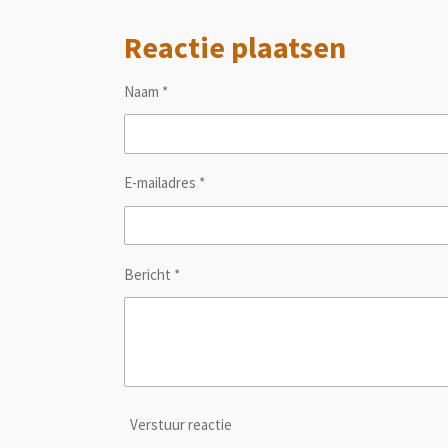
e
e
h
l
e
a
Reactie plaatsen
e
l
r
n
e
Naam *
E-mailadres *
Bericht *
Verstuur reactie