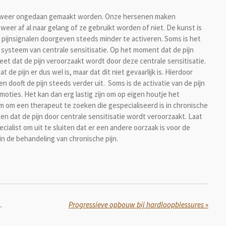
en weer ongedaan gemaakt worden. Onze hersenen maken
er af al naar gelang of ze gebruikt worden of niet. De kunst is
pijnsignalen doorgeven steeds minder te activeren. Soms is het
 systeem van centrale sensitisatie. Op het moment dat de pijn
eet dat de pijn veroorzaakt wordt door deze centrale sensitisatie.
 de pijn er dus wel is, maar dat dit niet gevaarlijk is. Hierdoor
 dooft de pijn steeds verder uit. Soms is de activatie van de pijn
ties. Het kan dan erg lastig zijn om op eigen houtje het
m om een therapeut te zoeken die gespecialiseerd is in chronische
ten dat de pijn door centrale sensitisatie wordt veroorzaakt. Laat
cialist om uit te sluiten dat er een andere oorzaak is voor de
in de behandeling van chronische pijn.
chrift voor Oefentherapie
Progressieve opbouw bij hardloopblessures
»