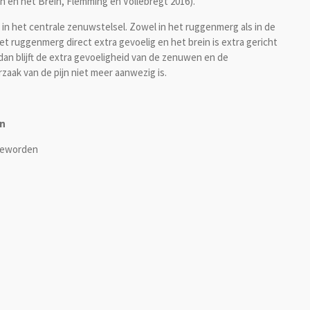
 en het Brein, Flemming en Vollebregt 2016).
n in het centrale zenuwstelsel. Zowel in het ruggenmerg als in de
et ruggenmerg direct extra gevoelig en het brein is extra gericht
dan blijft de extra gevoeligheid van de zenuwen en de
zaak van de pijn niet meer aanwezig is.
jn
 geworden