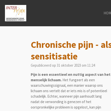
Ga
direct
HOM
naar
de
hoofdinhoud
Chronische pijn - al
sensitisatie
Gepubliceerd op 31 oktober 2023 om 11:24
Pijn is een essentieel en nuttig aspect van het
menselijk lichaam.
Het fungeert als een
waarschuwingssignaal, een manier waarop ons
lichaam ons vertelt dat er iets mis is of potentieel
schadelijk. Echter, wanneer pijn aanhoudt lang
nadat de verwonding is genezen of het
oorspronkelijke probleem is opgelost, kan pijn