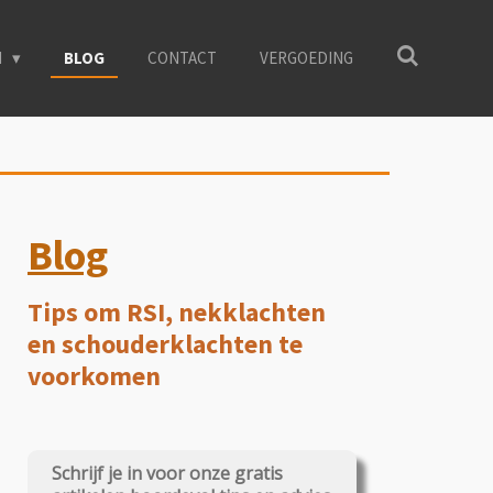
N
BLOG
CONTACT
VERGOEDING
Blog
Tips om RSI, nekklachten
en schouderklachten te
voorkomen
Schrijf je in voor onze gratis