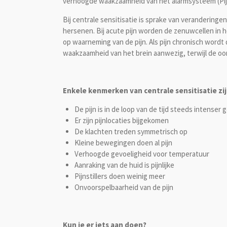
verhoogde waakzaamheid van het alarmsysteem (Pijn
Bij centrale sensitisatie is sprake van veranderinge
hersenen. Bij acute pijn worden de zenuwcellen in h
op waarneming van de pijn. Als pijn chronisch wordt 
waakzaamheid van het brein aanwezig, terwijl de oor
Enkele kenmerken van centrale sensitisatie zi
De pijn is in de loop van de tijd steeds intenser
Er zijn pijnlocaties bijgekomen
De klachten treden symmetrisch op
Kleine bewegingen doen al pijn
Verhoogde gevoeligheid voor temperatuur
Aanraking van de huid is pijnlijke
Pijnstillers doen weinig meer
Onvoorspelbaarheid van de pijn
Kun je er iets aan doen?