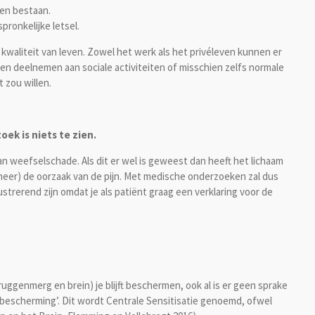
ven bestaan.
pronkelijke letsel.
kwaliteit van leven. Zowel het werk als het privéleven kunnen er
een deelnemen aan sociale activiteiten of misschien zelfs normale
t zou willen.
ek is niets te zien.
an weefselschade. Als dit er wel is geweest dan heeft het lichaam
(meer) de oorzaak van de pijn. Met medische onderzoeken zal dus
trerend zijn omdat je als patiënt graag een verklaring voor de
uggenmerg en brein) je blijft beschermen, ook al is er geen sprake
 bescherming’. Dit wordt Centrale Sensitisatie genoemd, ofwel