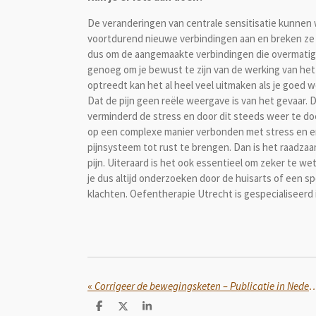
De veranderingen van centrale sensitisatie kunn
voortdurend nieuwe verbindingen aan en breken ze we
dus om de aangemaakte verbindingen die overmatig 
genoeg om je bewust te zijn van de werking van het
optreedt kan het al heel veel uitmaken als je goed w
Dat de pijn geen reële weergave is van het gevaar. Dat
verminderd de stress en door dit steeds weer te doen
op een complexe manier verbonden met stress en emo
pijnsysteem tot rust te brengen. Dan is het raadzaa
pijn. Uiteraard is het ook essentieel om zeker te we
je dus altijd onderzoeken door de huisarts of een spe
klachten. Oefentherapie Utrecht is gespecialiseerd 
«
Corrigeer de bewegingsketen – Publicatie in Nederlands Tijds
D
D
S