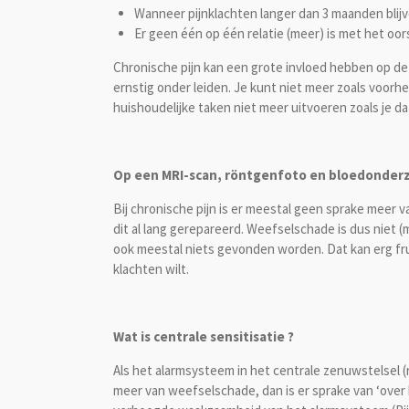
Wanneer pijnklachten langer dan 3 maanden blij
Er geen één op één relatie (meer) is met het oors
Chronische pijn kan een grote invloed hebben op de 
ernstig onder leiden. Je kunt niet meer zoals voorh
huishoudelijke taken niet meer uitvoeren zoals je da
Op een MRI-scan, röntgenfoto en bloedonderzo
Bij chronische pijn is er meestal geen sprake meer v
dit al lang gerepareerd. Weefselschade is dus niet 
ook meestal niets gevonden worden. Dat kan erg frus
klachten wilt.
Wat is centrale sensitisatie ?
Als het alarmsysteem in het centrale zenuwstelsel (r
meer van weefselschade, dan is er sprake van ‘over