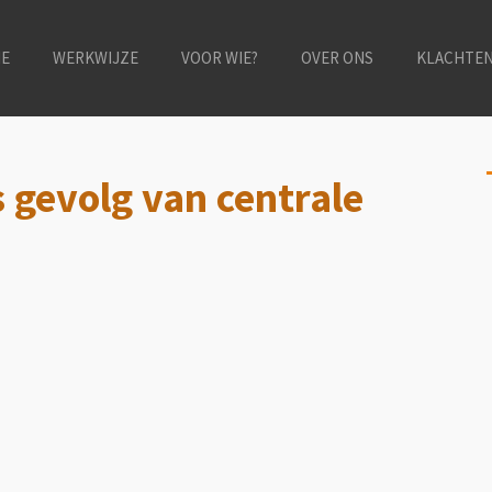
E
WERKWIJZE
VOOR WIE?
OVER ONS
KLACHTE
s gevolg van centrale