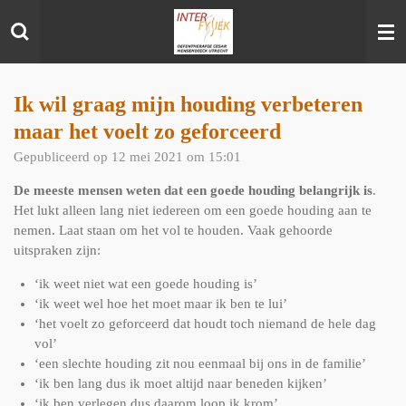
Ga
direct
naar
de
hoofdinhoud
Ik wil graag mijn houding verbeteren
maar het voelt zo geforceerd
Gepubliceerd op 12 mei 2021 om 15:01
De meeste mensen weten dat een goede houding belangrijk is
.
Het lukt alleen lang niet iedereen om een goede houding aan te
nemen. Laat staan om het vol te houden. Vaak gehoorde
uitspraken zijn:
‘ik weet niet wat een goede houding is’
‘ik weet wel hoe het moet maar ik ben te lui’
‘het voelt zo geforceerd dat houdt toch niemand de hele dag
vol’
‘een slechte houding zit nou eenmaal bij ons in de familie’
‘ik ben lang dus ik moet altijd naar beneden kijken’
‘ik ben verlegen dus daarom loop ik krom’