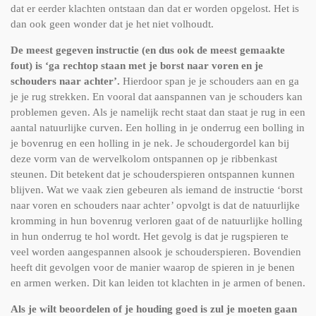
dat er eerder klachten ontstaan dan dat er worden opgelost. Het is
dan ook geen wonder dat je het niet volhoudt.
De meest gegeven instructie (en dus ook de meest gemaakte
fout) is ‘ga rechtop staan met je borst naar voren en je
schouders naar achter’.
Hierdoor span je je schouders aan en ga
je je rug strekken. En vooral dat aanspannen van je schouders kan
problemen geven. Als je namelijk recht staat dan staat je rug in een
aantal natuurlijke curven. Een holling in je onderrug een bolling in
je bovenrug en een holling in je nek. Je schoudergordel kan bij
deze vorm van de wervelkolom ontspannen op je ribbenkast
steunen. Dit betekent dat je schouderspieren ontspannen kunnen
blijven. Wat we vaak zien gebeuren als iemand de instructie ‘borst
naar voren en schouders naar achter’ opvolgt is dat de natuurlijke
kromming in hun bovenrug verloren gaat of de natuurlijke holling
in hun onderrug te hol wordt. Het gevolg is dat je rugspieren te
veel worden aangespannen alsook je schouderspieren. Bovendien
heeft dit gevolgen voor de manier waarop de spieren in je benen
en armen werken. Dit kan leiden tot klachten in je armen of benen.
Als je wilt beoordelen of je houding goed is zul je moeten gaan