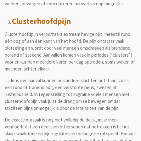
werken, bewegen of concentreren nauwelijks nog mogelijk is.
Clusterhoofdpijn
Clusterhoofdpijn
veroorzaakt extreem hevige pijn, meestal rond
één oog of aan één kant van het hoofd. De pijn ontstaat vaak
plotseling en wordt door veel mensen omschreven als brandend,
borend of stekend. Aanvallen komen vaak in periodes (“clusters”)
voor en kunnen meerdere keren per dag optreden, soms weken of
maanden achter elkaar.
Tijdens een aanval kunnen ook andere klachten ontstaan, zoals
een rood of tranend oog, een verstopte neus, zweten of
rusteloosheid. In tegenstelling tot migraine voelen mensen met
clusterhoofdpijn vaak juist de drang om te bewegen omdat
stilzitten bijna onmogelijk is door de intensiteit van de pijn.
De exacte oorzaak is nog niet volledig duidelijk, maar men
vermoedt dat een deel van de hersenen dat betrokken is bij het
slaap-waakritme en pijnregulatie een belangrijke rol speelt. Hoewel
clusterhoofdpijn minder vaak voorkomt, wordt het gezien als één