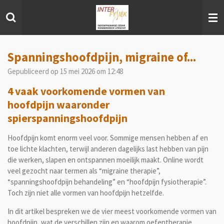
Ga
direct
naar
de
hoofdinhoud
Spanningshoofdpijn, migraine of...
Gepubliceerd op 15 mei 2026 om 12:48
4 vaak voorkomende vormen van
hoofdpijn waaronder
spierspanningshoofdpijn
Hoofdpijn komt enorm veel voor. Sommige mensen hebben af en
toe lichte klachten, terwijl anderen dagelijks last hebben van pijn
die werken, slapen en ontspannen moeilijk maakt. Online wordt
veel gezocht naar termen als “migraine therapie”,
“spanningshoofdpijn behandeling” en “hoofdpijn fysiotherapie”.
Toch zijn niet alle vormen van hoofdpijn hetzelfde.
In dit artikel bespreken we de vier meest voorkomende vormen van
hoofdpijn, wat de verschillen zijn en waarom oefentherapie