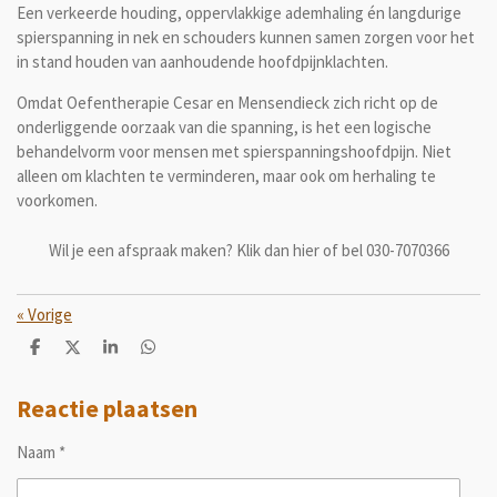
Een verkeerde houding, oppervlakkige ademhaling én langdurige
spierspanning in nek en schouders kunnen samen zorgen voor het
in stand houden van aanhoudende hoofdpijnklachten.
Omdat Oefentherapie Cesar en Mensendieck zich richt op de
onderliggende oorzaak van die spanning, is het een logische
behandelvorm voor mensen met spierspanningshoofdpijn. Niet
alleen om klachten te verminderen, maar ook om herhaling te
voorkomen.
Wil je een afspraak maken? Klik dan hier of bel 030-7070366
«
Vorige
D
D
S
D
e
e
h
e
l
e
a
l
e
l
r
e
Reactie plaatsen
n
e
n
Naam *