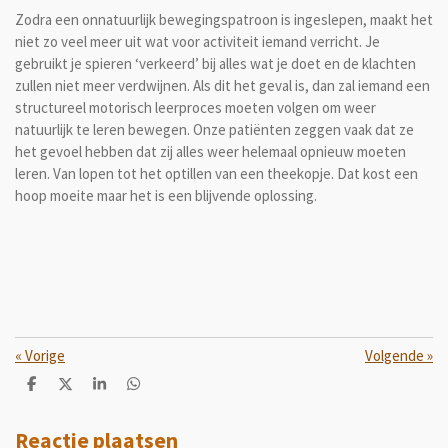
Zodra een onnatuurlijk bewegingspatroon is ingeslepen, maakt het
niet zo veel meer uit wat voor activiteit iemand verricht. Je
gebruikt je spieren ‘verkeerd’ bij alles wat je doet en de klachten
zullen niet meer verdwijnen. Als dit het geval is, dan zal iemand een
structureel motorisch leerproces moeten volgen om weer
natuurlijk te leren bewegen. Onze patiënten zeggen vaak dat ze
het gevoel hebben dat zij alles weer helemaal opnieuw moeten
leren. Van lopen tot het optillen van een theekopje. Dat kost een
hoop moeite maar het is een blijvende oplossing.
«
Vorige
Volgende
»
D
D
S
D
e
e
h
e
l
e
a
l
e
l
r
e
Reactie plaatsen