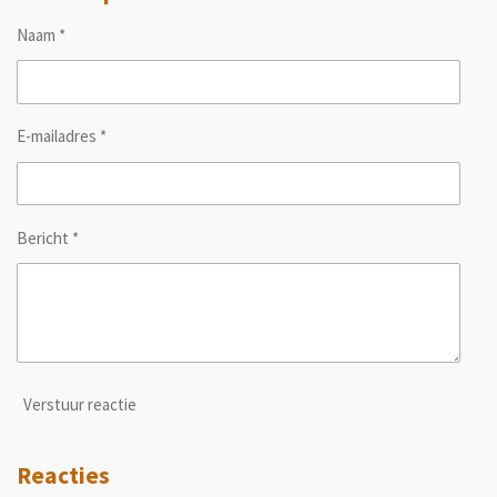
n
e
n
Naam *
E-mailadres *
Bericht *
Verstuur reactie
Reacties