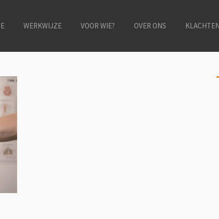
E
WERKWIJZE
VOOR WIE?
OVER ONS
KLACHTE