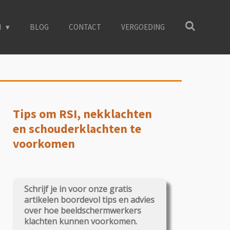
N
BLOG
CONTACT
VERGOEDING
Tips om RSI, nekklachten
en schouderklachten te
voorkomen
Schrijf je in voor onze gratis
artikelen boordevol tips en advies
over hoe beeldschermwerkers
klachten kunnen voorkomen.