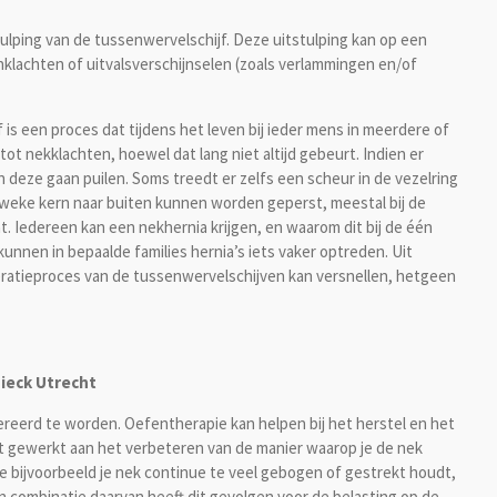
tulping van de tussenwervelschijf. Deze uitstulping kan op een
klachten of uitvalsverschijnselen (zoals verlammingen en/of
 is een proces dat tijdens het leven bij ieder mens in meerdere of
ot nekklachten, hoewel dat lang niet altijd gebeurt. Indien er
 deze gaan puilen. Soms treedt er zelfs een scheur in de vezelring
 weke kern naar buiten kunnen worden geperst, meestal bij de
. Iedereen kan een nekhernia krijgen, en waarom dit bij de één
kunnen in bepaalde families hernia’s iets vaker optreden. Uit
ratieproces van de tussenwervelschijven kan versnellen, hetgeen
ieck Utrecht
ereerd te worden. Oefentherapie kan helpen bij het herstel en het
t gewerkt aan het verbeteren van de manier waarop je de nek
e bijvoorbeeld je nek continue te veel gebogen of gestrekt houdt,
en combinatie daarvan heeft dit gevolgen voor de belasting op de