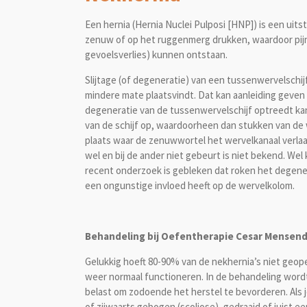
Een hernia (Hernia Nuclei Pulposi [HNP]) is een uits
zenuw of op het ruggenmerg drukken, waardoor pijn
gevoelsverlies) kunnen ontstaan.
Slijtage (of degeneratie) van een tussenwervelschijf
mindere mate plaatsvindt. Dat kan aanleiding geven t
degeneratie van de tussenwervelschijf optreedt kan
van de schijf op, waardoorheen dan stukken van de
plaats waar de zenuwwortel het wervelkanaal verlaat
wel en bij de ander niet gebeurt is niet bekend. Wel 
recent onderzoek is gebleken dat roken het degene
een ongunstige invloed heeft op de wervelkolom.
Behandeling bij Oefentherapie Cesar Mensend
Gelukkig hoeft 80-90% van de nekhernia’s niet geop
weer normaal functioneren. In de behandeling word
belast om zodoende het herstel te bevorderen. Als j
of zijwaarts gebogen (scoliose), gedraaid of juist e