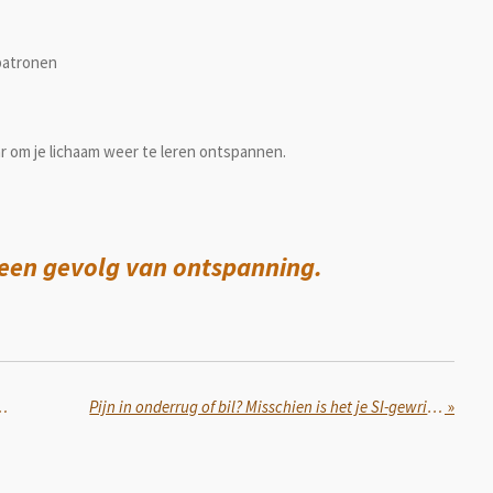
patronen
ar om je lichaam weer te leren ontspannen.
s een gevolg van ontspanning.
at je geen nek- of schouderklachten krijgt
Pijn in onderrug of bil? Misschien is het je SI-gewricht!
»