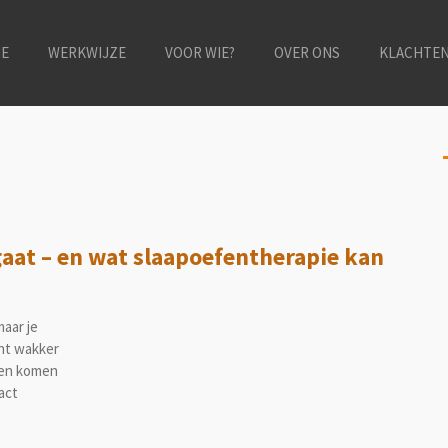
E
WERKWIJZE
VOOR WIE?
OVER ONS
KLACHTE
gaat – en wat slaapoefentherapie kan
aar je
cht wakker
emen komen
act