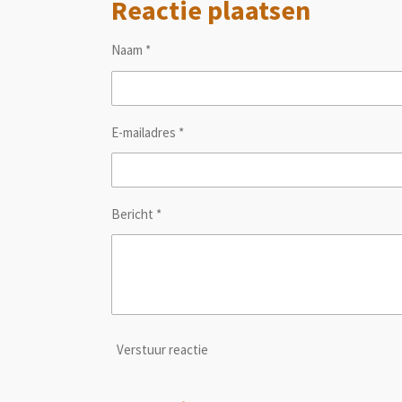
Reactie plaatsen
e
l
r
n
e
Naam *
E-mailadres *
Bericht *
Verstuur reactie