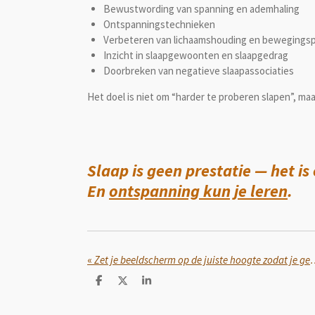
Bewustwording van spanning en ademhaling
Ontspanningstechnieken
Verbeteren van lichaamshouding en bewegings
Inzicht in slaapgewoonten en slaapgedrag
Doorbreken van negatieve slaapassociaties
Het doel is niet om “harder te proberen slapen”, ma
Slaap is geen prestatie — het i
En
ontspanning kun je leren
.
«
Zet je beeldscherm op de juiste hoogte zod
D
D
S
e
e
h
l
e
a