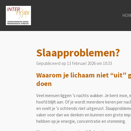
Ga
direct
HOM
naar
de
hoofdinhoud
Slaapproblemen?
Gepubliceerd op 13 februari 2026 om 10:33
Waarom je lichaam niet “uit” 
doen
Veel mensen liggen ’s nachts wakker. Je bent moe, m
hoofd blijft aan. Of je wordt meerdere keren per na
en voelt je ’s ochtends niet uitgerust. Slaapprobl
vaker voor dan we denken en kunnen een grote imp
hebben op je energie, concentratie en stemming.