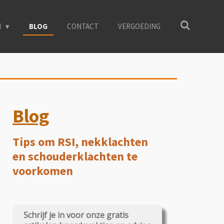
N
BLOG
CONTACT
VERGOEDING
Blog
Tips om RSI, nekklachten
en schouderklachten te
voorkomen
Schrijf je in voor onze gratis