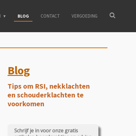
N
BLOG
CONTACT
VERGOEDING
Blog
Tips om RSI, nekklachten
en schouderklachten te
voorkomen
Schrijf je in voor onze gratis