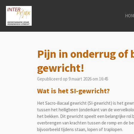
Ga
direct
HOM
naar
de
hoofdinhoud
Pijn in onderrug of b
gewricht!
Gepubliceerd op 9 maart 2026 om 16:45
Wat is het SI-gewricht?
Het
Sacro-iliacaal gewricht (SI-gewricht)
is het gewr
tussen het heiligbeen (onderkant van de wervelkol
het bekken. Dit gewricht speelt een belangrijke rol b
overbrengen van krachten tussen de romp en de be
bijvoorbeeld tijdens staan, lopen of traplopen.