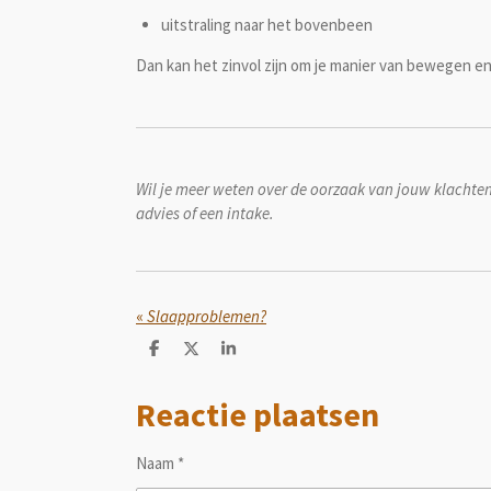
uitstraling naar het bovenbeen
Dan kan het zinvol zijn om je manier van bewegen en 
Wil je meer weten over de oorzaak van jouw klachte
advies of een intake.
«
Slaapproblemen?
D
D
S
e
e
h
l
e
a
Reactie plaatsen
e
l
r
n
e
Naam *