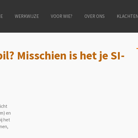
E
WERKWIJZE
VOOR WIE?
OVER ONS
KLACHTE
il? Misschien is het je SI-
icht
om) en
ij het
nen,