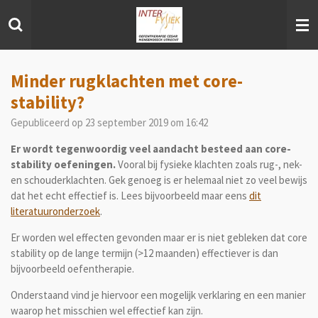
Ga
direct
naar
de
hoofdinhoud
Minder rugklachten met core-
stability?
Gepubliceerd op 23 september 2019 om 16:42
Er wordt tegenwoordig veel aandacht besteed aan core-
stability oefeningen.
Vooral bij fysieke klachten zoals rug-, nek-
en schouderklachten.
Gek genoeg is er helemaal niet zo veel bewijs
dat het echt effectief is. Lees bijvoorbeeld maar eens
dit
literatuuronderzoek
.
Er worden wel effecten gevonden maar er is niet gebleken dat core
stability op de lange termijn (>12 maanden) effectiever is dan
bijvoorbeeld oefentherapie.
Onderstaand vind je hiervoor een mogelijk verklaring en een manier
waarop het misschien wel effectief kan zijn.