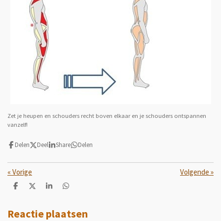
Zet je heupen en schouders recht boven elkaar en je schouders ontspannen
vanzelf!
Delen
Deel
Share
Delen
«
Vorige
Volgende
»
D
D
S
D
e
e
h
e
l
e
a
l
e
l
r
e
Reactie plaatsen
n
e
n