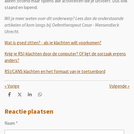
alleen zittend maar tijdens alle activiteiten die je uitvoert. Dus ook
staand en lopend.
Wil je meer weten over dit onderwerp? Lees dan de onderstaande
artikelen of kom langs bij Oefentherapeut Cesar - Mensendieck
Utrecht.
Wat is goed zitten? - als je klachten wilt voorkomen?
Krijg je RSI-klachten door de computer? Of ligt de oorzaak ergens
anders?
RSI/CANS klachten en het formaat van je toetsenbord
«
Vorige
Volgende
»
D
D
S
D
e
e
h
e
l
e
a
l
e
l
r
e
Reactie plaatsen
n
e
n
Naam *