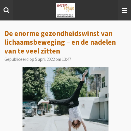
Ga
direct
naar
de
hoofdinhoud
De enorme gezondheidswinst van
lichaamsbeweging – en de nadelen
van te veel zitten
Gepubliceerd op 5 april 2022 om 13:47