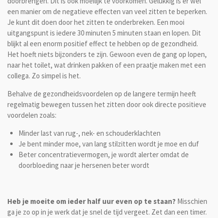
doorbrengen. Dit is ook moeilijk te voorkomen. Gelukkig is er wel
een manier om de negatieve effecten van veel zitten te beperken.
Je kunt dit doen door het zitten te onderbreken. Een mooi
uitgangspunt is iedere 30 minuten 5 minuten staan en lopen. Dit
blijkt al een enorm positief effect te hebben op de gezondheid.
Het hoeft niets bijzonders te zijn. Gewoon even de gang op lopen,
naar het toilet, wat drinken pakken of een praatje maken met een
collega. Zo simpel is het.
Behalve de gezondheidsvoordelen op de langere termijn heeft
regelmatig bewegen tussen het zitten door ook directe positieve
voordelen zoals:
Minder last van rug-, nek- en schouderklachten
Je bent minder moe, van lang stilzitten wordt je moe en duf
Beter concentratievermogen, je wordt alerter omdat de
doorbloeding naar je hersenen beter wordt
Heb je moeite om ieder half uur even op te staan?
Misschien
ga je zo op in je werk dat je snel de tijd vergeet. Zet dan een timer.