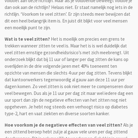
voldoet aan deze richtlijn. Maar als je voldoende beweegt voldoe je
dan ook aan de richtlijn? Helaas niet. Er staat namelijk nog iets in de
richtlijn. ‘Voorkom te veel zitten’. Er zijn steeds meer bewijzen dat
dit een heel belangrijk item is. En juist dit blijkt voor veel mensen
een moeilijk punt te zijn.
Wat is te veel zitten?
Het is moeilijk om precies een grens te
trekken wanneer zitten te veel is. Maar het is is wel duidelijk dat
veel zitten ernstige gezondheidsrisico’s met zich meebrengt. Uit
onderzoek blijkt dat bij 11 uur of langer per dag zitten de kans op
overlijden in de drie volgende jaren met 40% toeneemt ten
opzichte van mensen die slechts 4 uur per dag zitten. Tevens blijkt
dat kantoorwerkers tegenwoordig al gauw aan deze 11 uur per
dagen komen. Zo veel zitten is ook niet meer te compenseren door
veel bewegen. Dus als je 11 uur per dag zit maar wel iedere dag een
uur sport dan zijn de negatieve effecten van het zitten nog niet
opgeheven. Je hebt nog steeds een verhoogt risico op diabetes
type-2, hart en vaat ziekten en diverse soorten kanker.
Hoe voorkom je de negatieve effecten van veel zitten?
Als je
een zittend beroep hebt zul je al gauw vele uren per dag zittend