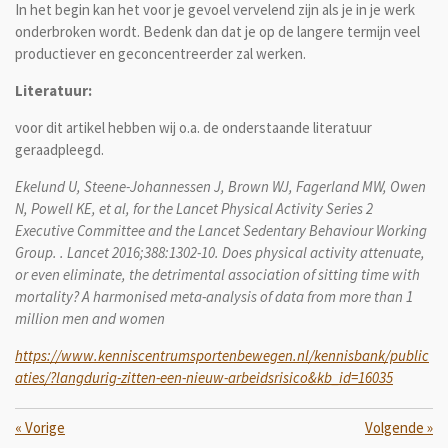
In het begin kan het voor je gevoel vervelend zijn als je in je werk
onderbroken wordt. Bedenk dan dat je op de langere termijn veel
productiever en geconcentreerder zal werken.
Literatuur:
voor dit artikel hebben wij o.a. de onderstaande literatuur
geraadpleegd.
Ekelund U, Steene-Johannessen J, Brown WJ, Fagerland MW, Owen
N, Powell KE, et al, for the Lancet Physical Activity Series 2
Executive Committee and the Lancet Sedentary Behaviour Working
Group. . Lancet 2016;388:1302-10. Does physical activity attenuate,
or even eliminate, the detrimental association of sitting time with
mortality? A harmonised meta-analysis of data from more than 1
million men and women
https://www.kenniscentrumsportenbewegen.nl/kennisbank/public
aties/?langdurig-zitten-een-nieuw-arbeidsrisico&kb_id=16035
«
Vorige
Volgende
»