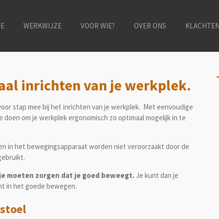
E
WERKWIJZE
VOOR WIE?
OVER ONS
KLACHTE
aal inrichten van je werkplek.
or stap mee bij het inrichten van je werkplek. Met eenvoudige
te doen om je werkplek ergonomisch zo optimaal mogelijk in te
en in het bewegingsapparaat worden niet veroorzaakt door de
gebruikt.
 je moeten zorgen dat je goed beweegt.
Je kunt dan je
nt in het goede bewegen.
stoel