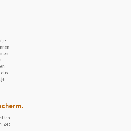
r je
unnen
armen
e
sen
 dus
 je
dscherm.
zitten
n. Zet