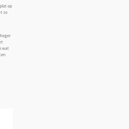
plat op
t zo
 hoger
et
n wat
ten