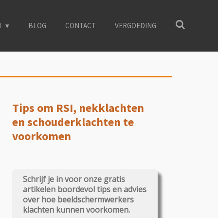
N
BLOG
CONTACT
VERGOEDING
Tips om RSI, nekklachten
en schouderklachten te
voorkomen
Schrijf je in voor onze gratis
artikelen boordevol tips en advies
over hoe beeldschermwerkers
klachten kunnen voorkomen.