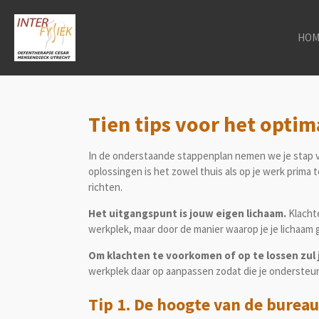
Ga
direct
HOM
naar
de
hoofdinhoud
Tien tips voor het optim
In de onderstaande stappenplan nemen we je stap vo
oplossingen is het zowel thuis als op je werk prima 
richten.
Het uitgangspunt is jouw eigen lichaam.
Klacht
werkplek, maar door de manier waarop je je lichaam 
Om klachten te voorkomen of op te lossen zul
werkplek daar op aanpassen zodat die je ondersteu
Tip 1. De hoogte van de bureau