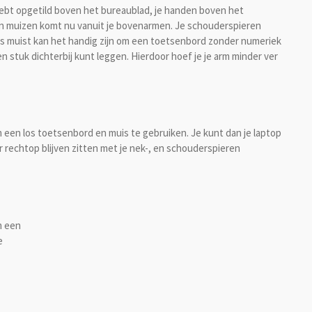
t hebt opgetild boven het bureaublad, je handen boven het
 muizen komt nu vanuit je bovenarmen. Je schouderspieren
ts muist kan het handig zijn om een toetsenbord zonder numeriek
en stuk dichterbij kunt leggen. Hierdoor hoef je je arm minder ver
m een los toetsenbord en muis te gebruiken. Je kunt dan je laptop
r rechtop blijven zitten met je nek-, en schouderspieren
m een
e