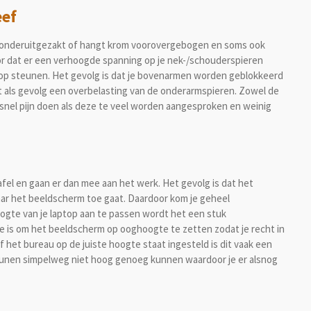
eef
 zit onderuitgezakt of hangt krom voorovergebogen en soms ook
or dat er een verhoogde spanning op je nek-/schouderspieren
top steunen. Het gevolg is dat je bovenarmen worden geblokkeerd
 als gevolg een overbelasting van de onderarmspieren. Zowel de
snel pijn doen als deze te veel worden aangesproken en weinig
l en gaan er dan mee aan het werk. Het gevolg is dat het
naar het beeldscherm toe gaat. Daardoor kom je geheel
ogte van je laptop aan te passen wordt het een stuk
te is om het beeldscherm op ooghoogte te zetten zodat je recht in
 of het bureau op de juiste hoogte staat ingesteld is dit vaak een
teunen simpelweg niet hoog genoeg kunnen waardoor je er alsnog