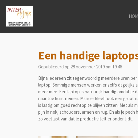
Ga
direct
HOM
naar
de
hoofdinhoud
Een handige laptops
Gepubliceerd op 28 november 2019 om 19:46
Bijna iedereen zit tegenwoordig meerdere uren per 
laptop. Sommige mensen werken er zelfs dagelijks a
meer mee. Een laptop is natuurlijk handig omdat je 
naar toe kunt nemen. Maar er kleeft ook een groot n
is lastig om goed rechtop te blijven zitten. Met als m
pijn in nek, schouders, armen en rug. En als je pech 
zo veel last van dat je productiviteit er onder lijdt.