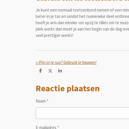
Je kunt een normaal toetsenbord nemen of een mini
beter in je tas en omdat het numerieke deel ontbreekt
hoeft je arm dan minder ver opzij te tillen om te mui
plek werkt dan moet je aan het begin van de dag even
veel prettiger werkt!
«
Pijn in je rug? Gebruik je heupen!
D
D
S
e
e
h
l
e
a
Reactie plaatsen
e
l
r
n
e
Naam *
E-mailadres *