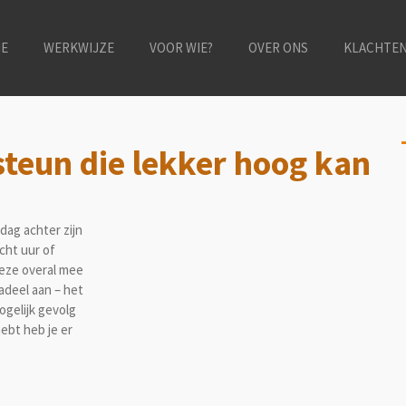
E
WERKWIJZE
VOOR WIE?
OVER ONS
KLACHTE
teun die lekker hoog kan
dag achter zijn
cht uur of
deze overal mee
adeel aan – het
ogelijk gevolg
hebt heb je er