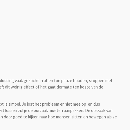
oplossing vaak gezocht in af en toe pauze houden, stoppen met
eft dit weinig effect of het gaat dermate ten koste van de
pt is simpel. Je lost het probleem er niet mee op en dus
 wilt lossen zul je de oorzaak moeten aanpakken. De oorzaak van
ien door goed te kijken naar hoe mensen zitten en bewegen als ze