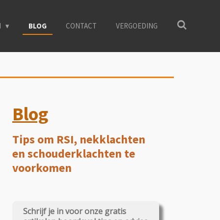
N
BLOG
CONTACT
VERGOEDING
Blog
Tips om RSI, nekklachten
en schouderklachten te
voorkomen
Schrijf je in voor onze gratis