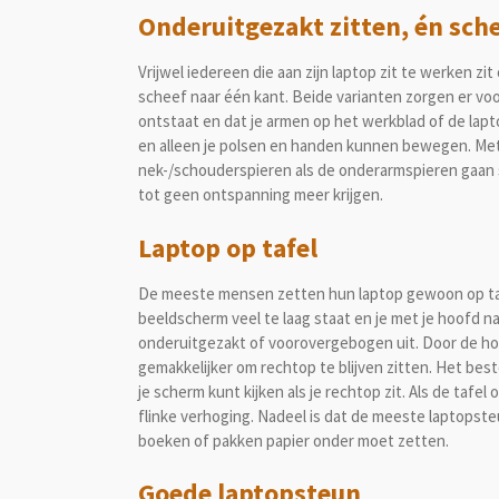
Onderuitgezakt zitten, én sch
Vrijwel iedereen die aan zijn laptop zit te werken
scheef naar één kant. Beide varianten zorgen er vo
ontstaat en dat je armen op het werkblad of de lap
en alleen je polsen en handen kunnen bewegen. Met
nek-/schouderspieren als de onderarmspieren gaan 
tot geen ontspanning meer krijgen.
Laptop op tafel
De meeste mensen zetten hun laptop gewoon op tafe
beeldscherm veel te laag staat en je met je hoofd 
onderuitgezakt of voorovergebogen uit. Door de ho
gemakkelijker om rechtop te blijven zitten. Het bes
je scherm kunt kijken als je rechtop zit. Als de tafel
flinke verhoging. Nadeel is dat de meeste laptops
boeken of pakken papier onder moet zetten.
Goede laptopsteun